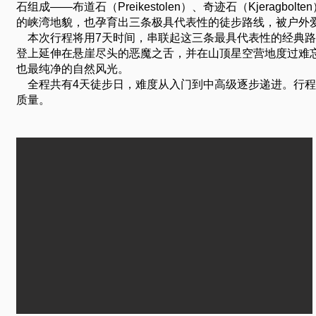
石组成——布道石（Preikestolen）、奇迹石（Kjeragb
的峡湾地貌，也孕育出三条极具代表性的徒步路线，被户外
本次行程将用7天时间，串联起这三条最具代表性的经典路
登上延伸在悬崖尽头的恶魔之舌，并在山顶星空营地度过难
也最纯净的自然风光。
全程共有4天徒步日，难度从入门到中高级逐步递进。行程
质量。